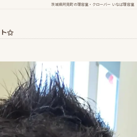
茨城県阿見町の理容室・クローバー いなば理容室
ート⚝