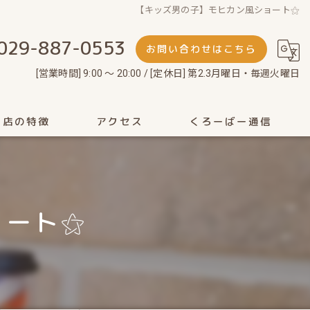
【キッズ男の子】モヒカン風ショート⚝
029-887-0553
お問い合わせはこちら
[営業時間] 9:00 ～ 20:00 / [定休日] 第2.3月曜日・毎週火曜日
当店の特徴
アクセス
くろーばー通信
剃り
ット
ョート⚝
性
ェイシャル
ッドスパ