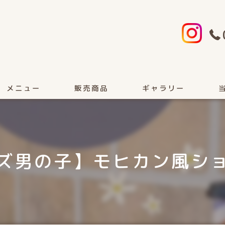
メニュー
販売商品
ギャラリー
顔
カ
ズ男の子】モヒカン風シ
女
フ
ヘ