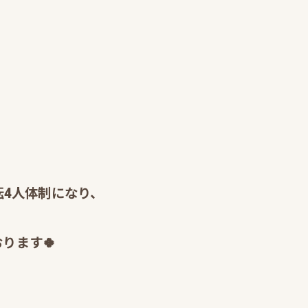
転4人体制になり、
ります🍀