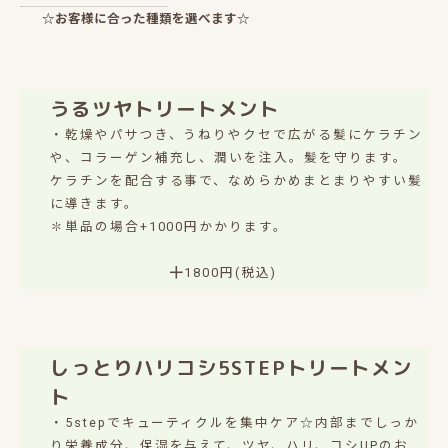
☆お客様に合った種類を選べます☆
うるツヤトリートメント
・乾燥やパサつき、うねりやクセで広がる髪にケラチン
や、コラーゲン補充し、潤いを注入。髪を守ります。
ケラチンを配合する事で、なめらかめまとまりやすい髪
に導きます。
✽単品の場合+1000円かかります。
╋1800円(税込)
しっとりハリコシ5STEPトリートメン
ト
・5stepでキューティクルを集中ケア☆内部までしっか
り栄養成分、保湿を与えて、ツヤ、ハリ、コシUPのお