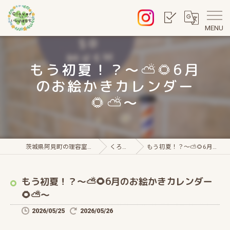
MENU
もう初夏！？〜⛅🌻6月
のお絵かきカレンダー
🌻⛅～
茨城県阿見町の理容室・クローバー いなば理容室
くろーばー通信
もう初夏！？〜⛅🌻6月のお絵かきカレンダー🌻⛅～
もう初夏！？〜⛅🌻6月のお絵かきカレンダー
🌻⛅～
2026/05/25
2026/05/26