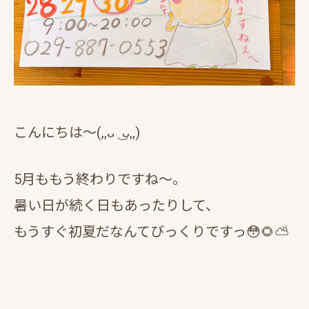
こんにちは〜(,,ᴗ ͜ ᴗ,,)
5月ももう終わりですね～。
暑い日が続く日もあったりして、
もうすぐ初夏だなんてびっくりですっ😳🌻⛅