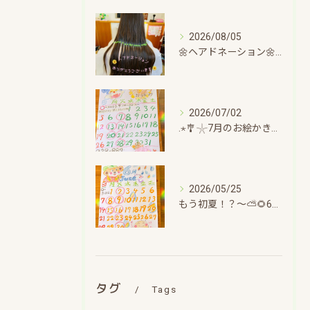
2026/08/05
🌼ヘアドネーション🌼〜チョキチョキほのぼのタイム～
2026/07/02
.⋆🎐𓇼7月のお絵かきカレンダー🎐𓇼.⋆～ひと息ついてちょこっと日記～
2026/05/25
もう初夏！？〜⛅🌻6月のお絵かきカレンダー🌻⛅～
タグ
Tags