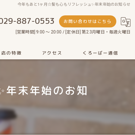
今年もあと1ヶ月☆髪も心もリフレッシュ✨年末年始のお知らせ
029-887-0553
お問い合わせはこちら
[営業時間] 9:00 ～ 20:00 / [定休日] 第2.3月曜日・毎週火曜日
当店の特徴
アクセス
くろーばー通信
剃り
✨年末年始のお知
ット
性
ェイシャル
ッドスパ