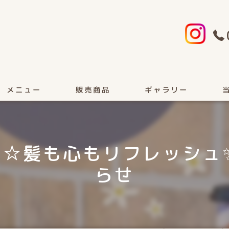
メニュー
販売商品
ギャラリー
顔
月☆髪も心もリフレッシュ
カ
らせ
女
フ
ヘ