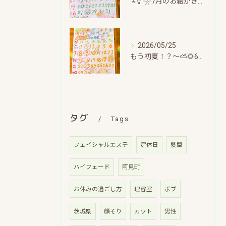
.⋆🎐𓇼7月のお絵かきカレンダー🎐𓇼.⋆～ひと息ついてちょこっと日記～
2026/05/25
もう初夏！？〜⛅🌻6月のお絵かきカレンダー🌻⛅～
タグ
Tags
フェイシャルエステ
定休日
髪型
ハイフェード
阿見町
お休みの過ごし方
理容室
ボブ
茨城県
顔そり
カット
男性