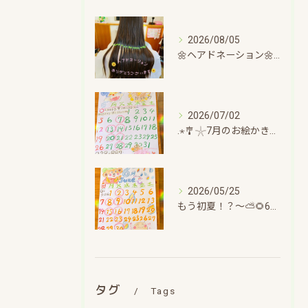
2026/08/05
🌼ヘアドネーション🌼〜チョキチョキほのぼのタイム～
2026/07/02
.⋆🎐𓇼7月のお絵かきカレンダー🎐𓇼.⋆～ひと息ついてちょこっと日記～
2026/05/25
もう初夏！？〜⛅🌻6月のお絵かきカレンダー🌻⛅～
タグ
Tags