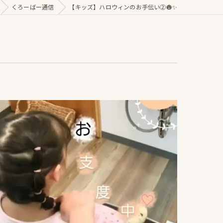
くろーばー通信
【キッズ】ハロウィンのお手伝い②🎃✨