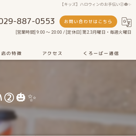
【キッズ】ハロウィンのお手伝い②🎃✨
029-887-0553
お問い合わせはこちら
[営業時間] 9:00 ～ 20:00 / [定休日] 第2.3月曜日・毎週火曜日
当店の特徴
アクセス
くろーばー通信
剃り
ット
②🎃✨
性
ェイシャル
ッドスパ