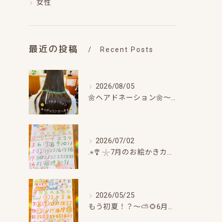
女性
最近の投稿
Recent Posts
2026/08/05
🌼ヘアドネーション🌼〜チョキチョキほのぼのタイム～
2026/07/02
.⋆🎐𓇼7月のお絵かきカレンダー🎐𓇼.⋆～ひと息ついてちょこっと日記～
2026/05/25
もう初夏！？〜⛅🌻6月のお絵かきカレンダー🌻⛅～