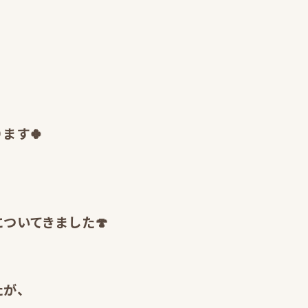
、
ます🍀
ついてきました🍄
たが、