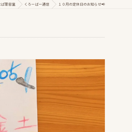
なば理容室
くろーばー通信
１０月の定休日のお知らせ📢