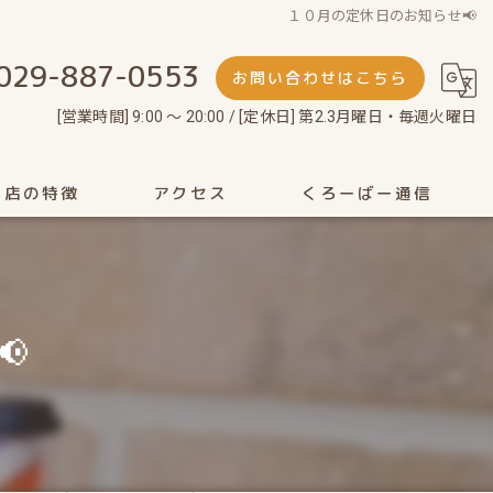
１０月の定休日のお知らせ📢
029-887-0553
お問い合わせはこちら
[営業時間] 9:00 ～ 20:00 / [定休日] 第2.3月曜日・毎週火曜日
当店の特徴
アクセス
くろーばー通信
剃り
ット

性
ェイシャル
ッドスパ